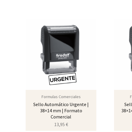
Formulas Comerciales
F
Sello Automático Urgente |
Sel
38×14 mm | Formato
38×1
Comercial
13,95
€