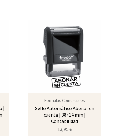
Formulas Comerciales
o |
Sello Automático Abonar en
Sell
n
cuenta | 38×14 mm |
38×1
Contabilidad
13,95
€