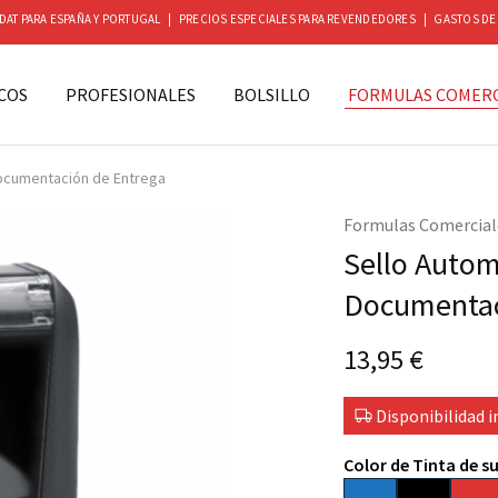
DAT PARA ESPAÑA Y PORTUGAL | PRECIOS ESPECIALES PARA REVENDEDORES | GASTOS DE EN
COS
PROFESIONALES
BOLSILLO
FORMULAS COMERC
Documentación de Entrega
Formulas Comercial
Sello Autom
Documentac
13,95
€
Disponibilidad i
Color de Tinta de su