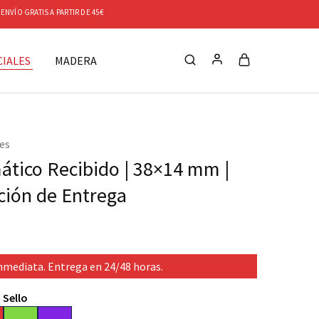
VÍO GRATIS A PARTIR DE 45€
IALES
MADERA
es
ático Recibido | 38×14 mm |
ión de Entrega
nmediata. Entrega en 24/48 horas.
 Sello