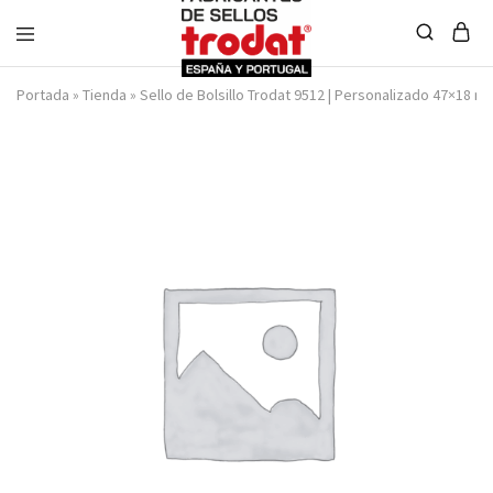
Sellos
Portada
»
Tienda
»
Sello de Bolsillo Trodat 9512 | Personalizado 47×18 m
Trodat